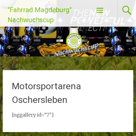
Zum
"Fahrrad Magdeburg"
Inhalt
springen
Nachwuchscup
Motorsportarena
Oschersleben
[nggallery id=“7″]